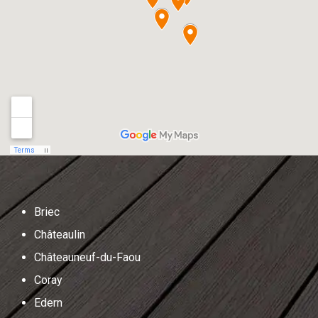
Briec
Châteaulin
Châteauneuf-du-Faou
Coray
Edern