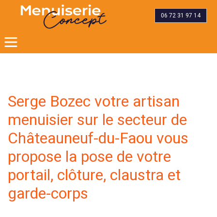
06 72 31 97 14
Serge Bozec votre artisan
menuisier sur le secteur de
Châteauneuf-du-Faou vous
propose la pose de votre
portail, clôture, claustra et
garde-corps