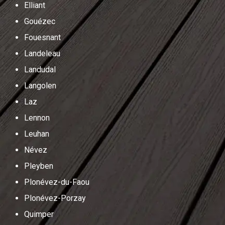
Elliant
Gouézec
Fouesnant
Landeleau
Landudal
Langolen
Laz
Lennon
Leuhan
Névez
Pleyben
Plonévez-du-Faou
Plonévez-Porzay
Quimper